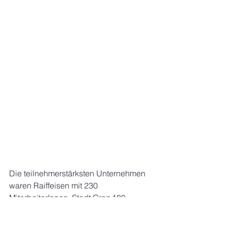
Die teilnehmerstärksten Unternehmen 
waren Raiffeisen mit 230 
MitarbeiterInnen, Stadt Graz 180, 
Merkur Versicherung 164, Kammer der 
ZiviltechnikerInnen 160, AVL & 