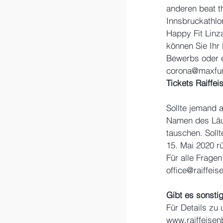
anderen beat t
Innsbruckathlo
Happy Fit Linz
können Sie Ihr
Bewerbs oder e
corona@maxfun
Tickets Raiffei
Sollte jemand 
Namen des Läu
tauschen. Soll
15. Mai 2020 r
Für alle Fragen
office@raiffeis
Gibt es sonst
Für Details zu
www.raiffeisen