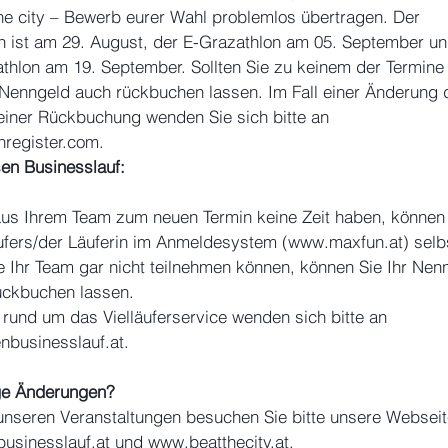
he city – Bewerb eurer Wahl problemlos übertragen. Der 
n ist am 29. August, der E-Grazathlon am 05. September un
athlon am 19. September. Sollten Sie zu keinem der Termine 
 Nenngeld auch rückbuchen lassen. Im Fall einer Änderung 
iner Rückbuchung wenden Sie sich bitte an 
register.com.
sen Businesslauf:
aus Ihrem Team zum neuen Termin keine Zeit haben, können 
fers/der Läuferin im Anmeldesystem (www.maxfun.at) selb
te Ihr Team gar nicht teilnehmen können, können Sie Ihr Nen
ückbuchen lassen.
 rund um das Vielläuferservice wenden sich bitte an 
enbusinesslauf.at.
ige Änderungen?
 unseren Veranstaltungen besuchen Sie bitte unsere Webseit
businesslauf.at und www.beatthecity.at.