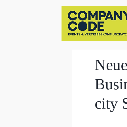
Neue
Busin
city 