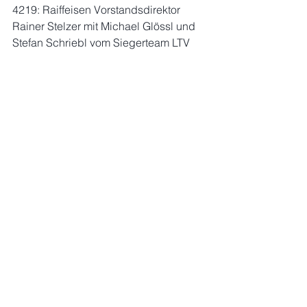
4219: Raiffeisen Vorstandsdirektor 
Rainer Stelzer mit Michael Glössl und 
Stefan Schriebl vom Siegerteam LTV 
Köflach
Mehr honorarfreie Fotos auf www.gepa-
pictures.com
Sportmarketing
B2B-Marketing
Sponsoring
Kommentare
Kommentar verfassen...