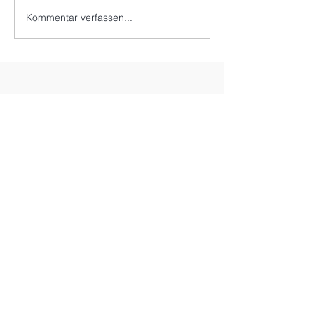
Kommentar verfassen...
CompanyCode Werbe
GmbH
Joanneumring 16/2
8010 Graz
+43 316 232 680
office@companycode.at