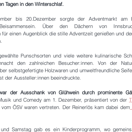
n Tagen in den Winterschlaf.
mber bis 20.Dezember sorgte der Adventmarkt am Be
 Beisammensein. Über den Dächern von Innsbruc
 für einen Augenblick die stille Adventzeit genießen und de
.
ewählte Punschsorten und viele weitere kulinarische Sch
hnacht den zahlreichen Besucher:innen. Von der Natur i
er selbstgefertigte Holzwaren und umweltfreundliche Seifen
 der Aussteller:innen beeindruckte.
 war der Ausschank von Glühwein durch prominente Gä
 Musik und Comedy am 1. Dezember, präsentiert von der 
T
s vom ÖSV waren vertreten. Der Reinerlös kam dabei dem
g und Samstag gab es ein Kinderprogramm, wo gemeins