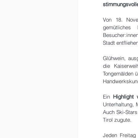
stimmungsvolle
Von 18. Nove
gemütliches
Besucher:innen
Stadt entfliehen
Glühwein, ausg
die Kaiserwei
Tongemälden üb
Handwerkskunst
Ein 
Highlight
Unterhaltung,
Auch Ski-Star
Tirol zugute.
Jeden Freita