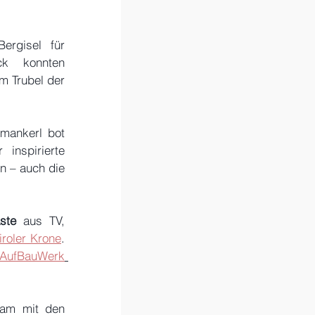
rgisel für 
k konnten 
m Trubel der 
mankerl bot 
nspirierte 
 – auch die 
ste
 aus TV, 
iroler Krone
. 
 AufBauWerk
am mit den 