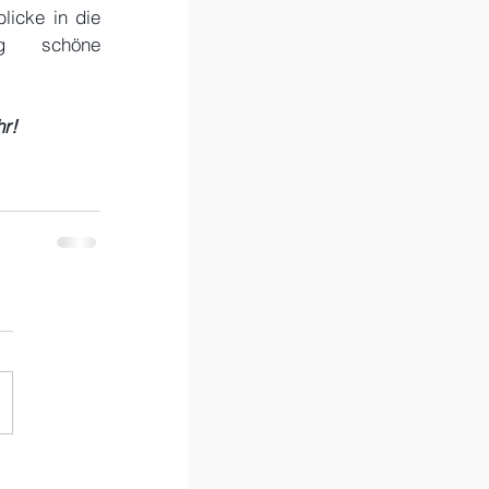
icke in die 
ig schöne 
hr!